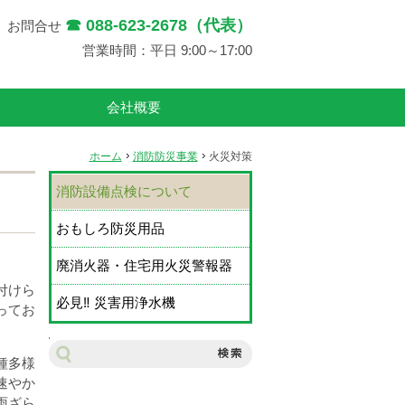
☎ 088-623-2678（代表）
お問合せ
営業時間：平日 9:00～17:00
会社概要
ホーム
消防防災事業
火災対策
消防設備点検について
おもしろ防災用品
廃消火器・住宅用火災警報器
付けら
必見‼ 災害用浄水機
ってお
サ
イ
種多様
ト
速やか
内
雨ざら