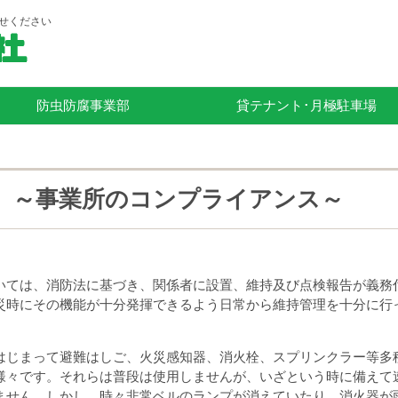
せください
防虫防腐事業部
貸テナント･月極駐車場
 ～事業所のコンプライアンス～
いては、消防法に基づき、関係者に設置、維持及び点検報告が義務
災時にその機能が十分発揮できるよう日常から維持管理を十分に行
はじまって避難はしご、火災感知器、消火栓、スプリンクラー等多
様々です。それらは普段は使用しませんが、いざという時に備えて
ません。しかし、時々非常ベルのランプが消えていたり、消火器が