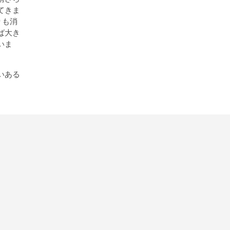
検
索
てきま
りも消
ば大き
いま
いある